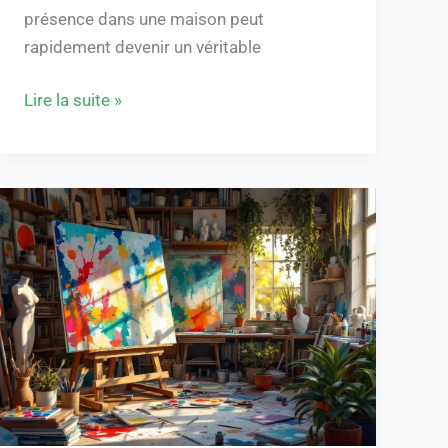
présence dans une maison peut
rapidement devenir un véritable
Lire la suite »
louis
aubert
:
parcours
et
impact
de
cet
artiste