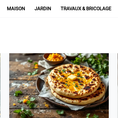
MAISON
JARDIN
TRAVAUX & BRICOLAGE
Cheese
naans
maison
:
mon
astuce
ultra
rapide
qui