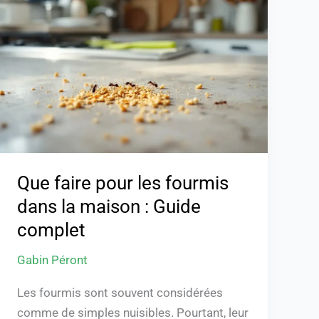
pour
les
fourmis
dans
la
maison
:
Guide
complet
Que faire pour les fourmis
dans la maison : Guide
complet
Gabin Péront
Les fourmis sont souvent considérées
comme de simples nuisibles. Pourtant, leur