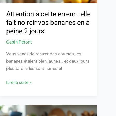
bananes
en
Attention à cette erreur : elle
à
fait noircir vos bananes en à
peine
peine 2 jours
2
jours
Gabin Péront
Vous venez de rentrer des courses, les
bananes étaient bien jaunes… et deux jours
plus tard, elles sont noires et
Lire la suite »
Que
faire