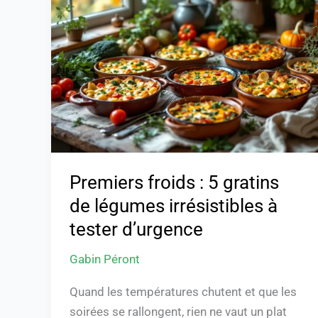
:
5
gratins
de
légumes
irrésistibles
à
tester
d’urgence
Premiers froids : 5 gratins
de légumes irrésistibles à
tester d’urgence
Gabin Péront
Quand les températures chutent et que les
soirées se rallongent, rien ne vaut un plat