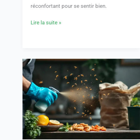
réconfortant pour se sentir bien.
Lire la suite »
Comment
se
débarrasser
des
asticots
dans
la
maison
?