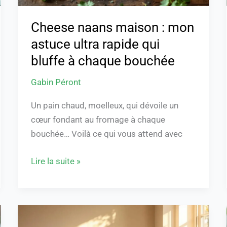
bluffe
à
Cheese naans maison : mon
chaque
astuce ultra rapide qui
bouchée
bluffe à chaque bouchée
Gabin Péront
Un pain chaud, moelleux, qui dévoile un
cœur fondant au fromage à chaque
bouchée… Voilà ce qui vous attend avec
Lire la suite »
Comment
humidifier