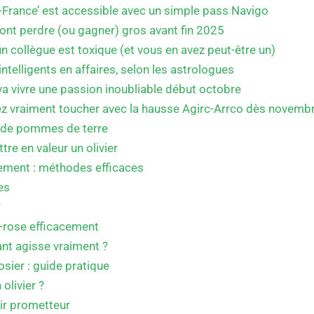
-France’ est accessible avec un simple pass Navigo
vont perdre (ou gagner) gros avant fin 2025
un collègue est toxique (et vous en avez peut-être un)
ntelligents en affaires, selon les astrologues
va vivre une passion inoubliable début octobre
lez vraiment toucher avec la hausse Agirc-Arrco dès novemb
s de pommes de terre
 en valeur un olivier
ement : méthodes efficaces
es
?
r-rose efficacement
t agisse vraiment ?
osier : guide pratique
olivier ?
nir prometteur