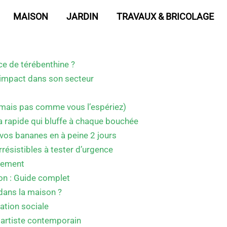
MAISON
JARDIN
TRAVAUX & BRICOLAGE
ce de térébenthine ?
t impact dans son secteur
 (mais pas comme vous l’espériez)
 rapide qui bluffe à chaque bouchée
ir vos bananes en à peine 2 jours
rrésistibles à tester d’urgence
dement
on : Guide complet
dans la maison ?
ation sociale
t artiste contemporain