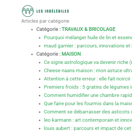
Plan du site
Aller
au
contenu
Articles par catégorie
Catégorie :
TRAVAUX & BRICOLAGE
Pourquoi mélanger huile de lin et essen
maud garnier : parcours, innovations e
Catégorie :
MAISON
Ce signe astrologique va devenir riche
Cheese naans maison : mon astuce ultra
Attention à cette erreur : elle fait noirc
Premiers froids : 5 gratins de légumes i
Comment humidifier une chambre rapi
Que faire pour les fourmis dans la mais
Comment se débarrasser des asticots 
leo karmann : art contemporain et innov
louis aubert : parcours et impact de ce