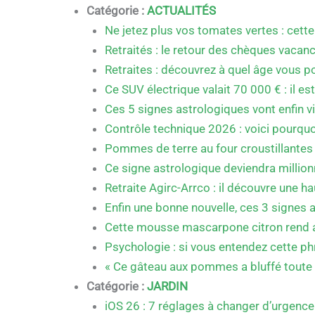
Catégorie :
ACTUALITÉS
Ne jetez plus vos tomates vertes : cette
Retraités : le retour des chèques vacan
Retraites : découvrez à quel âge vous po
Ce SUV électrique valait 70 000 € : il 
Ces 5 signes astrologiques vont enfin v
Contrôle technique 2026 : voici pourquoi
Pommes de terre au four croustillantes :
Ce signe astrologique deviendra millio
Retraite Agirc-Arrco : il découvre une 
Enfin une bonne nouvelle, ces 3 signes 
Cette mousse mascarpone citron rend accr
Psychologie : si vous entendez cette phr
« Ce gâteau aux pommes a bluffé toute ma 
Catégorie :
JARDIN
iOS 26 : 7 réglages à changer d’urgenc