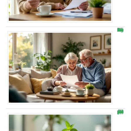
Bonne nouvelle : voici combien vous allez vraiment toucher avec la hausse Agirc-Arrco dès novembre
Cette mousse mascarpone citron rend accro : « Je ne peux plus m’arrêter ! » (recette simple et rapide à faire)