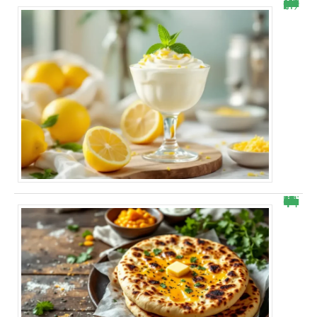
Cette mousse mascarpone citron rend accro : « Je ne peux plus m’arrêter ! » (recette simple et rapide à faire)
Cheese naans maison : mon astuce ultra rapide qui bluffe à chaque bouchée