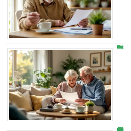
Bonne nouvelle : voici combien vous allez vraiment toucher avec la hausse Agirc-Arrco dès novembre
Cette mousse mascarpone citron rend accro : « Je ne peux plus m’arrêter ! » (recette simple et rapide à faire)